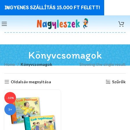
INGYENES SZÁLLÍTÁS 15.000 FT FELETT!
Könyvcsomagok
Home
Könyvcsomagok
Showing the single result
Oldalsáv megnyitása
Szűrők
-10%
5+