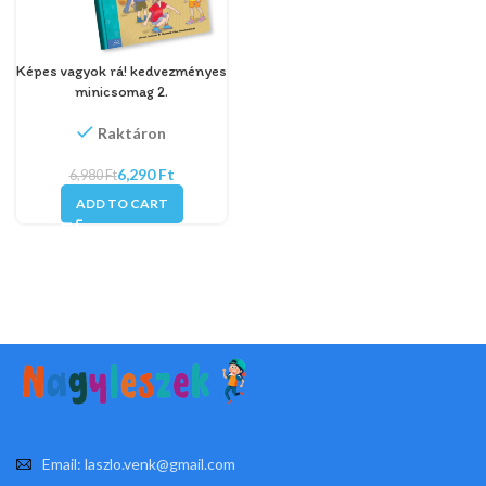
Képes vagyok rá! kedvezményes
minicsomag 2.
Raktáron
6,290
Ft
6,980
Ft
ADD TO CART
Email: laszlo.venk@gmail.com