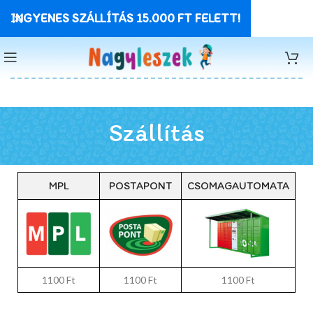
INGYENES SZÁLLÍTÁS 15.000 FT FELETT!
Szállítás
MPL
POSTAPONT
CSOMAGAUTOMATA
1100 Ft
1100 Ft
1100 Ft