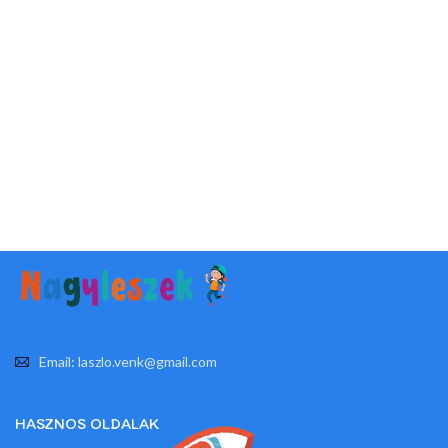
Email: laszlo.venk@gmail.com
HASZNOS OLDALAK