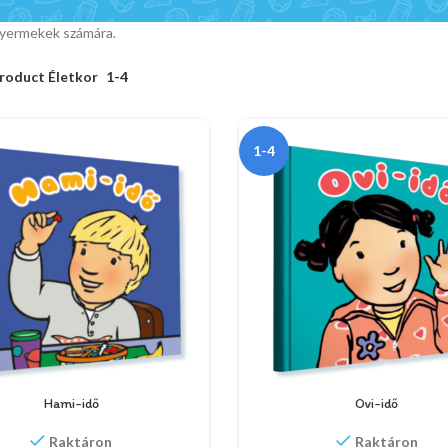
gyermekek számára.
roduct Életkor
1-4
1-4
Hami-idő
Ovi-idő
Raktáron
Raktáron