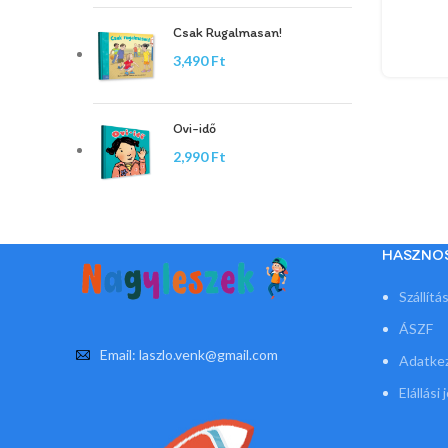
Csak Rugalmasan!
Ft
Ovi-idő
Ft
HASZNO
Szállítá
ÁSZF
Email: laszlo.venk@gmail.com
Adatkez
Elállási 