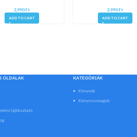
Ft
Ft
ADD TO CART
ADD TO CART
S OLDALAK
KATEGÓRIÁK
s
Könyvek
Könyvcsomagok
elési tájékoztató
jog