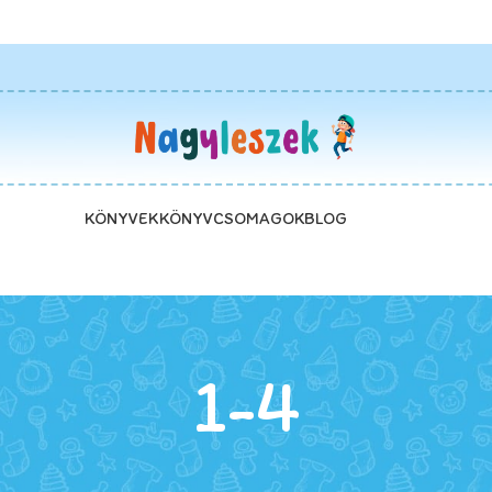
KÖNYVEK
KÖNYVCSOMAGOK
BLOG
1-4