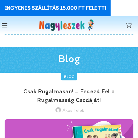
INGYENES SZÁLLÍTÁS 15.000 FT FELETT!
Blog
BLOG
Csak Rugalmasan! – Fedezd Fel a
Rugalmasság Csodáját!
Ákos Telek